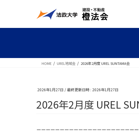
コ
ナ
ン
ビ
テ
ゲ
ン
ー
ツ
シ
へ
ョ
ス
ン
キ
に
HOME
UREL地域会
2026年2月度 UREL SUNTAMA会
ッ
移
プ
動
2026年1月27日
/ 最終更新日時 :
2026年1月27日
2026年2月度 UREL S
ーーーーーーーーーーーーーーーーーーーーーー