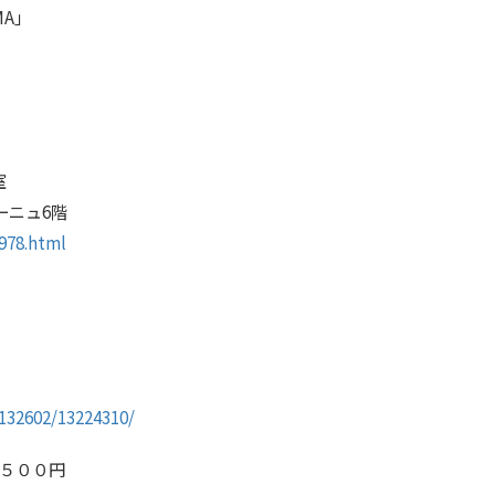
MA」
室
ーニュ6階
978.html
132602/13224310/
５００円