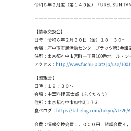
令和８年２月度（第１４９回）「UREL SUN TA
ーーーーーーーーーーーーーーーーーーーーーー
【情報交換会】
日時：令和８年２月２０日（金）１８：３０～
会場：府中市市民活動センタープラッツ第3会議
住所：東京都府中市宮町一丁目100番地 ル・シ
アクセス：
http://www.fuchu-platz.jp/use/1001
【懇親会 】
日時：１９：３０～
会場：中華料理 富太郎（ふくたろう）
住所：東京都府中市府中町1-7-3
食べログ：
https://tabelog.com/tokyo/A1326/A
会費：情報交換会費１，０００円 懇親会費４，