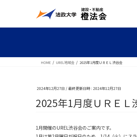
コ
ナ
ン
ビ
テ
ゲ
ン
ー
ツ
シ
へ
ョ
ス
ン
キ
に
HOME
UREL地域会
2025年1月度ＵＲＥＬ渋谷会
ッ
移
プ
動
2024年12月27日
/ 最終更新日時 :
2024年12月27日
2025年1月度ＵＲＥＬ
1月開催のUREL渋谷会のご案内です。
1月は第2月曜日が祝日のため、1/14（火）にス