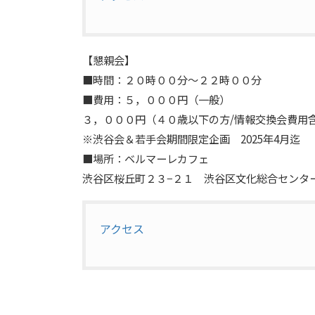
【懇親会】
■時間：２０時００分〜２２時００分
■費用：５，０００円（一般）
３，０００円（４０歳以下の方/情報交換会費用
※渋谷会＆若手会期間限定企画 2025年4月迄
■場所：ベルマーレカフェ
渋谷区桜丘町２３−２１ 渋谷区文化総合センター
アクセス