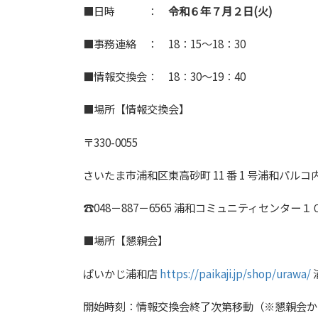
■日時 ：
令和６年７月２日(火)
■事務連絡 ： 18：15～18：30
■情報交換会： 18：30～19：40
■場所【情報交換会】
〒330-0055
さいたま市浦和区東高砂町 11 番 1 号浦和パルコ
☎048－887－6565 浦和コミュニティセンタ
■場所【懇親会】
ぱいかじ浦和店
https://paikaji.jp/shop/urawa/
開始時刻：情報交換会終了次第移動（※懇親会から