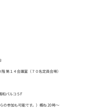
内
ー１０階 第１４会議室（７０名定員会場）
浦和パルコ５F
の参加も可能です。）概ね 20 時～