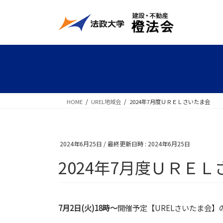
コ
ナ
ン
ビ
テ
ゲ
ン
ー
ツ
シ
へ
ョ
ス
ン
キ
に
HOME
UREL地域会
2024年7月度ＵＲＥＬさいたま会
ッ
移
プ
動
2024年6月25日
/ 最終更新日時 :
2024年6月25日
2024年7月度ＵＲＥ
7
月2日(火)18時～
開催予定【URELさいたま会】