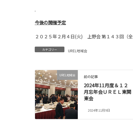
今後の開催予定
２０２５年２月４日(火) 上野会 第１４３回（
カテゴリー
UREL地域会
UREL地域会
前の記事
2024年11月度＆１２
月忘年会ＵＲＥＬ東関
東会
2024年11月9日