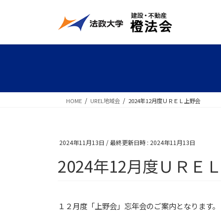
コ
ナ
ン
ビ
テ
ゲ
ン
ー
ツ
シ
へ
ョ
ス
ン
キ
に
HOME
UREL地域会
2024年12月度ＵＲＥＬ上野会
ッ
移
プ
動
2024年11月13日
/ 最終更新日時 :
2024年11月13日
2024年12月度ＵＲＥ
１２月度「上野会」忘年会のご案内となります。