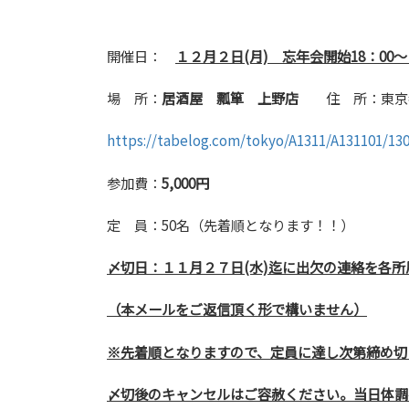
開催日：
１２月２日(月) 忘年会開始18：00
場 所：
居酒屋 瓢箪 上野店
住 所：東京都台
https://tabelog.com/tokyo/A1311/A131101/13
参加費：
5,000円
定 員：50名（先着順となります！！）
〆切日：１１月２７日(水)迄に出欠の連絡を各
（本メールをご返信頂く形で構いません）
※先着順となりますので、定員に達し次第締め切
〆切後のキャンセルはご容赦ください。当日体調